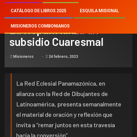
CATÁLOGO DE LIBROS 2025
ESQUILA MISIONAL
NOTICIAS
La Repam lanza un
MISIONEROS COMBONIANOS
subsidio Cuaresmal
Misioneros
24 febrero, 2023
La Red Eclesial Panamazónica, en
alianza con la Red de Dibujantes de
Latinoamérica, presenta semanalmente
el material de oración y reflexión que
invita a “remar juntos en esta travesía
hacia la conversión”.