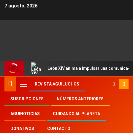
7 agosto, 2026
León XIV anima a impulsar una comunicació
REVISTA AGUILUCHOS
SUSCRIPCIONES
NÚMEROS ANTERIORES
Inicio
2023
th
24
AGUINOTICIAS
CUIDANDO AL PLANETA
La Repam lanza un subsidio Cuaresmal
DONATIVOS
CONTACTO