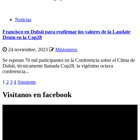
Noticias
Francisco en Dubái para reafirmar los valores de la Laudate
Deum en la Cop28
24 noviembre, 2023
Misioneros
Se esperan 70 mil participantes en la Conferencia sobre el Clima de
Dubái, técnicamente llamada Cop28, la vigésimo octava
conferencia...
Paginación
1
2
3
4
Siguiente
de
Visítanos en facebook
entradas