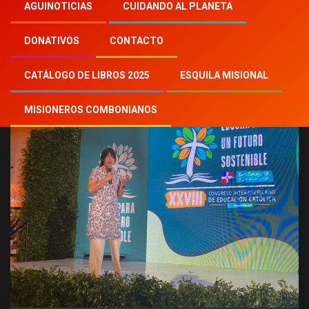
Inicio
2024
th
12
AGUINOTICIAS
CUIDANDO AL PLANETA
¿Estamos educando a los jóvenes en favor de
la Casa Común?
DONATIVOS
CONTACTO
CATÁLOGO DE LIBROS 2025
ESQUILA MISIONAL
MISIONEROS COMBONIANOS