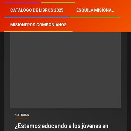
Emilce Cuda
CATÁLOGO DE LIBROS 2025
ESQUILA MISIONAL
MISIONEROS COMBONIANOS
NOTICIAS
¿Estamos educando a los jóvenes en