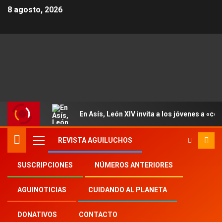
8 agosto, 2026
En Asís, León XIV invita a los jóvenes a «con
REVISTA AGUILUCHOS
SUSCRIPCIONES
NÚMEROS ANTERIORES
Inicio
Aguinoticias
Emilce Cuda
AGUINOTICIAS
CUIDANDO AL PLANETA
DONATIVOS
CONTACTO