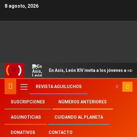
8 agosto, 2026
En Asís, León XIV invita a los jóvenes a «con
REVISTA AGUILUCHOS
SUSCRIPCIONES
NÚMEROS ANTERIORES
Inicio
2023
th
8
AGUINOTICIAS
CUIDANDO AL PLANETA
El Papa a los niños y jóvenes: no pierdan el
gusto por el deporte por pasión
DONATIVOS
CONTACTO