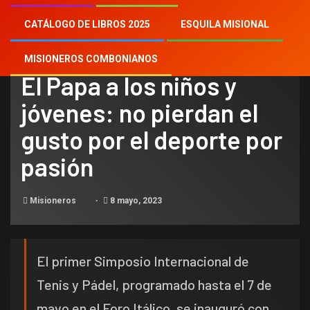
CATÁLOGO DE LIBROS 2025
ESQUILA MISIONAL
NOTICIAS
MISIONEROS COMBONIANOS
El Papa a los niños y
jóvenes: no pierdan el
gusto por el deporte por
pasión
Misioneros
8 mayo, 2023
El primer Simposio Internacional de
Tenis y Pádel, programado hasta el 7 de
mayo en el Foro Itálico, se inauguró con