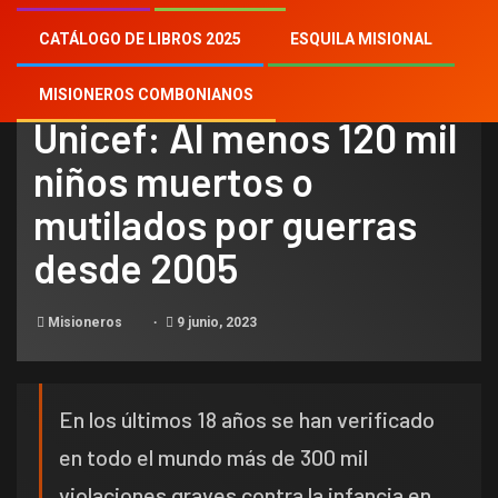
CATÁLOGO DE LIBROS 2025
ESQUILA MISIONAL
NOTICIAS
MISIONEROS COMBONIANOS
Unicef: Al menos 120 mil
niños muertos o
mutilados por guerras
desde 2005
Misioneros
9 junio, 2023
En los últimos 18 años se han verificado
en todo el mundo más de 300 mil
violaciones graves contra la infancia en