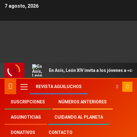
7 agosto, 2026
En Asís, León XIV invita a los jóvenes a «con
REVISTA AGUILUCHOS
SUSCRIPCIONES
NÚMEROS ANTERIORES
Inicio
2023
th
9
AGUINOTICIAS
CUIDANDO AL PLANETA
Unicef: Al menos 120 mil niños muertos o
mutilados por guerras desde 2005
DONATIVOS
CONTACTO