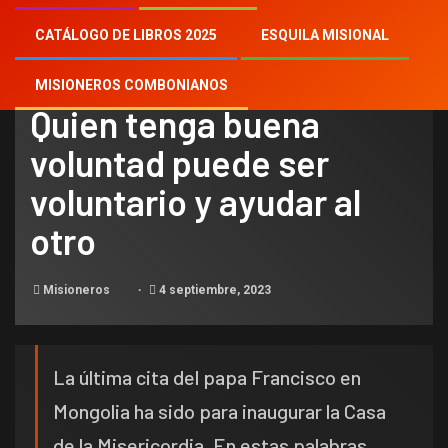
CATÁLOGO DE LIBROS 2025
ESQUILA MISIONAL
NOTICIAS
MISIONEROS COMBONIANOS
Quien tenga buena
voluntad puede ser
voluntario y ayudar al
otro
Misioneros
4 septiembre, 2023
La última cita del papa Francisco en
Mongolia ha sido para inaugurar la Casa
de la Misericordia. En estas palabras,