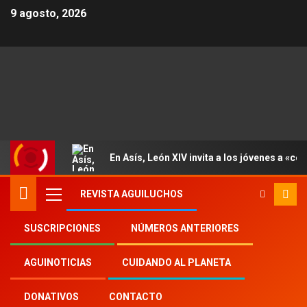
9 agosto, 2026
En Asís, León XIV invita a los jóvenes a «con
REVISTA AGUILUCHOS
SUSCRIPCIONES
NÚMEROS ANTERIORES
Inicio
2023
th
4
AGUINOTICIAS
CUIDANDO AL PLANETA
Quien tenga buena voluntad puede ser
voluntario y ayudar al otro
DONATIVOS
CONTACTO