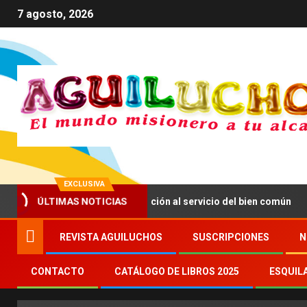
7 agosto, 2026
EXCLUSIVA
ÚLTIMAS NOTICIAS
impulsar una comunicación al servicio del bien común
S
REVISTA AGUILUCHOS
SUSCRIPCIONES
N
CONTACTO
CATÁLOGO DE LIBROS 2025
ESQUIL