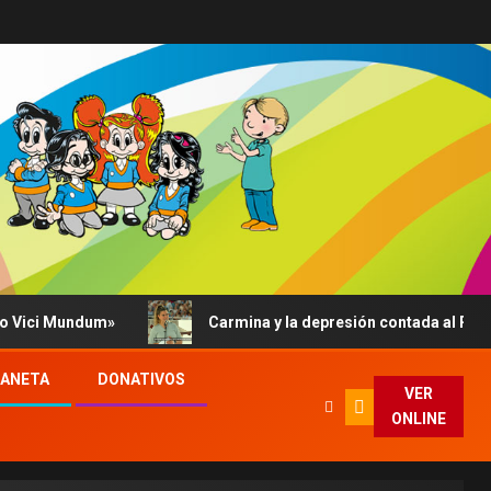
undum»
Carmina y la depresión contada al Papa: su abraz
LANETA
DONATIVOS
VER
ONLINE