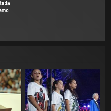
ntada
samo