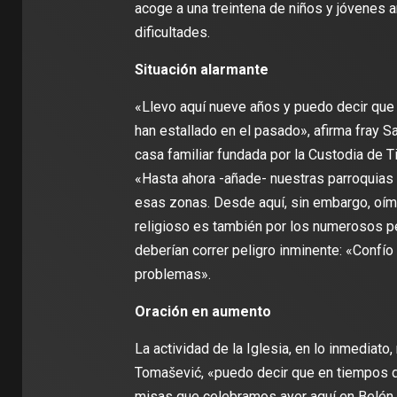
acoge a una treintena de niños y jóvenes ar
dificultades.
Situación alarmante
«Llevo aquí nueve años y puedo decir que 
han estallado en el pasado», afirma fray S
casa familiar fundada por la Custodia de Ti
«Hasta ahora -añade- nuestras parroquias 
esas zonas. Desde aquí, sin embargo, oímo
religioso es también por los numerosos p
deberían correr peligro inminente: «Confí
problemas».
Oración en aumento
La actividad de la Iglesia, en lo inmediato,
Tomašević, «puedo decir que en tiempos de
misas que celebramos ayer aquí en Belén, l