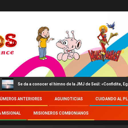
e da a conocer el himno de la JMJ de Seúl: «Confidite, Ego Vici M
ÚMEROS ANTERIORES
AGUINOTICIAS
CUIDANDO AL P
A MISIONAL
MISIONEROS COMBONIANOS