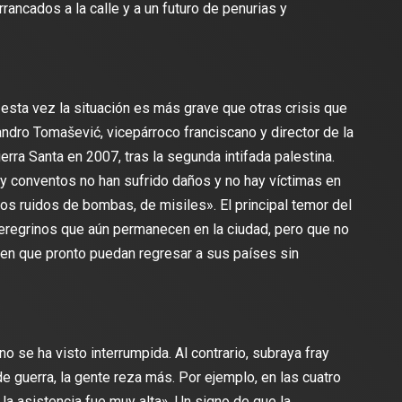
rancados a la calle y a un futuro de penurias y
esta vez la situación es más grave que otras crisis que
andro Tomašević, vicepárroco franciscano y director de la
erra Santa en 2007, tras la segunda intifada palestina.
y conventos no han sufrido daños y no hay víctimas en
s ruidos de bombas, de misiles». El principal temor del
eregrinos que aún permanecen en la ciudad, pero que no
o en que pronto puedan regresar a sus países sin
 no se ha visto interrumpida. Al contrario, subraya fray
 guerra, la gente reza más. Por ejemplo, en las cuatro
a asistencia fue muy alta». Un signo de que la