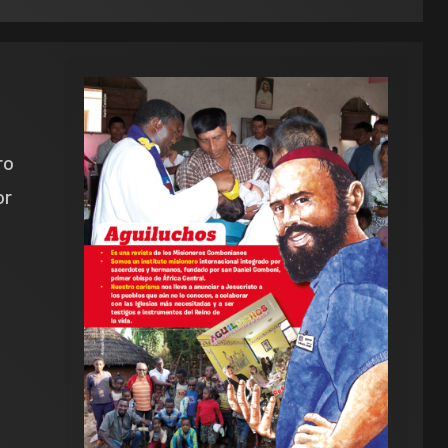
ro
or