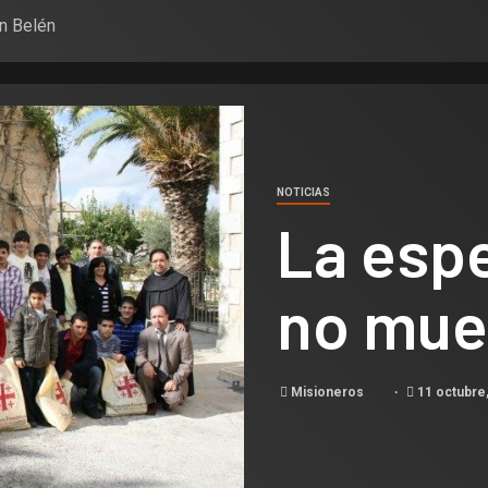
n Belén
NOTICIAS
La esp
no mue
Misioneros
11 octubre