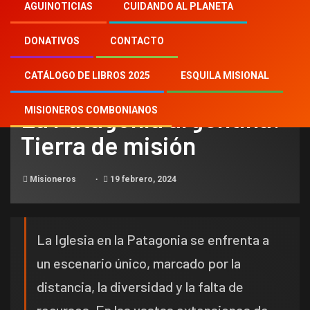
Inicio
2024
th
19
AGUINOTICIAS
CUIDANDO AL PLANETA
La Patagonia argentina: Tierra de misión
DONATIVOS
CONTACTO
CATÁLOGO DE LIBROS 2025
ESQUILA MISIONAL
NOTICIAS
La Patagonia argentina:
MISIONEROS COMBONIANOS
Tierra de misión
Misioneros
19 febrero, 2024
La Iglesia en la Patagonia se enfrenta a
un escenario único, marcado por la
distancia, la diversidad y la falta de