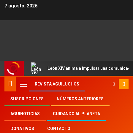
7 agosto, 2026
León XIV anima a impulsar una comunicació
REVISTA AGUILUCHOS
SUSCRIPCIONES
NÚMEROS ANTERIORES
Inicio
2024
th
20
AGUINOTICIAS
CUIDANDO AL PLANETA
Calidad y calidez de la enseñanza
DONATIVOS
CONTACTO