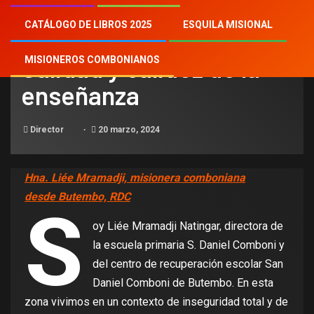
CATÁLOGO DE LIBROS 2025
ESQUILA MISIONAL
NOTICIAS
Calidad y calidez de la
MISIONEROS COMBONIANOS
enseñanza
Director
20 marzo, 2024
Hna. Liée Mramadji, misionera comboniana
desde Butembo, RDC
S
oy Liée Mramadji Natingar, directora de
la escuela primaria S. Daniel Comboni y
del centro de recuperación escolar San
Daniel Comboni de Butembo. En esta
zona vivimos en un contexto de inseguridad total y de