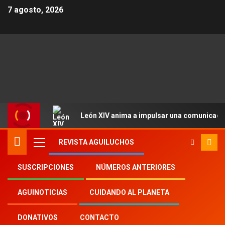
7 agosto, 2026
León XIV anima a impulsar una comunicació
REVISTA AGUILUCHOS
SUSCRIPCIONES
NÚMEROS ANTERIORES
Inicio
2024
th
11
AGUINOTICIAS
CUIDANDO AL PLANETA
Clare, joven religiosa en camino a los altares
DONATIVOS
CONTACTO