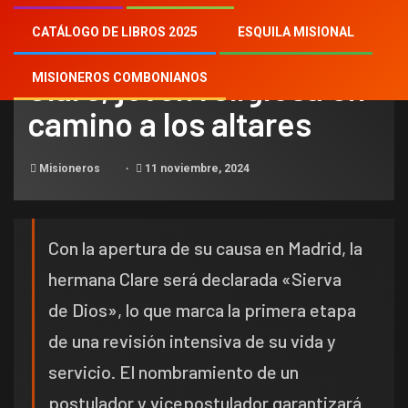
CATÁLOGO DE LIBROS 2025
ESQUILA MISIONAL
NOTICIAS
Clare, joven religiosa en
MISIONEROS COMBONIANOS
camino a los altares
Misioneros
11 noviembre, 2024
Con la apertura de su causa en Madrid, la
hermana Clare será declarada «Sierva
de Dios», lo que marca la primera etapa
de una revisión intensiva de su vida y
servicio. El nombramiento de un
postulador y vicepostulador garantizará