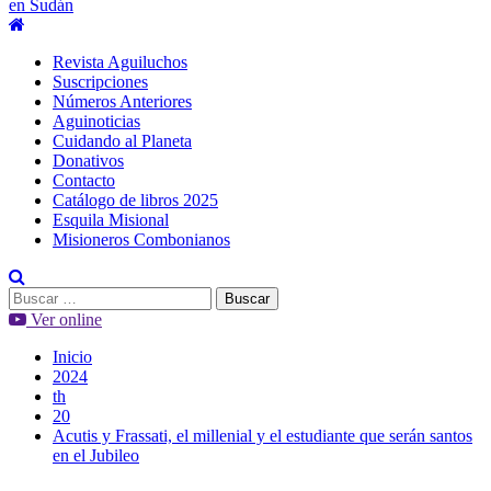
en Sudán
Menú
principal
Revista Aguiluchos
Suscripciones
Números Anteriores
Aguinoticias
Cuidando al Planeta
Donativos
Contacto
Catálogo de libros 2025
Esquila Misional
Misioneros Combonianos
Buscar:
Ver online
Inicio
2024
th
20
Acutis y Frassati, el millenial y el estudiante que serán santos
en el Jubileo