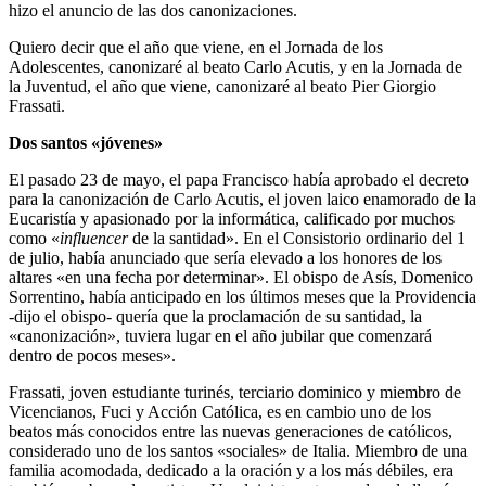
hizo el anuncio de las dos canonizaciones.
Quiero decir que el año que viene, en el Jornada de los
Adolescentes, canonizaré al beato Carlo Acutis, y en la Jornada de
la Juventud, el año que viene, canonizaré al beato Pier Giorgio
Frassati.
Dos santos «jóvenes»
El pasado 23 de mayo, el papa Francisco había aprobado el decreto
para la canonización de Carlo Acutis, el joven laico enamorado de la
Eucaristía y apasionado por la informática, calificado por muchos
como «
influencer
de la santidad». En el Consistorio ordinario del 1
de julio, había anunciado que sería elevado a los honores de los
altares «en una fecha por determinar». El obispo de Asís, Domenico
Sorrentino, había anticipado en los últimos meses que la Providencia
-dijo el obispo- quería que la proclamación de su santidad, la
«canonización», tuviera lugar en el año jubilar que comenzará
dentro de pocos meses».
Frassati, joven estudiante turinés, terciario dominico y miembro de
Vicencianos, Fuci y Acción Católica, es en cambio uno de los
beatos más conocidos entre las nuevas generaciones de católicos,
considerado uno de los santos «sociales» de Italia. Miembro de una
familia acomodada, dedicado a la oración y a los más débiles, era