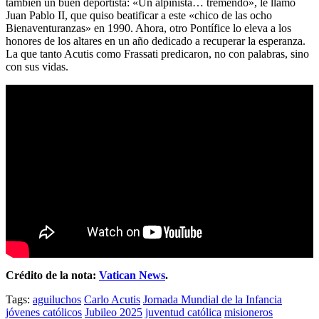
también un buen deportista: «Un alpinista… tremendo», le llamó
Juan Pablo II, que quiso beatificar a este «chico de las ocho
Bienaventuranzas» en 1990. Ahora, otro Pontífice lo eleva a los
honores de los altares en un año dedicado a recuperar la esperanza.
La que tanto Acutis como Frassati predicaron, no con palabras, sino
con sus vidas.
Crédito de la nota:
Vatican News
.
Tags:
aguiluchos
Carlo Acutis
Jornada Mundial de la Infancia
jóvenes católicos
Jubileo 2025
juventud católica
misioneros