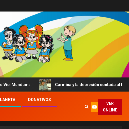
um»
Carmina y la depresión contada al Papa: su abrazo, 
PLANETA
DONATIVOS
VER
ONLINE