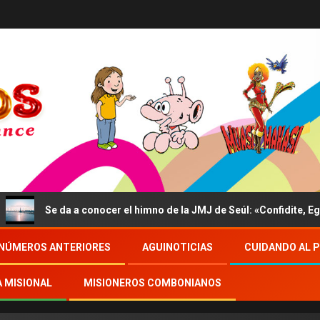
a a conocer el himno de la JMJ de Seúl: «Confidite, Ego Vici Mund
NÚMEROS ANTERIORES
AGUINOTICIAS
CUIDANDO AL 
A MISIONAL
MISIONEROS COMBONIANOS