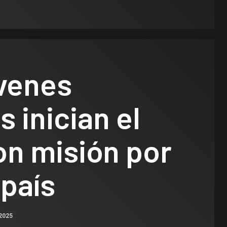
óvenes
s inician el
on misión por
 país
2025