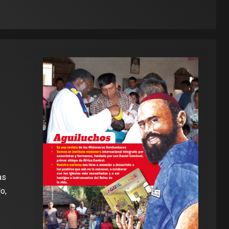
as
o,