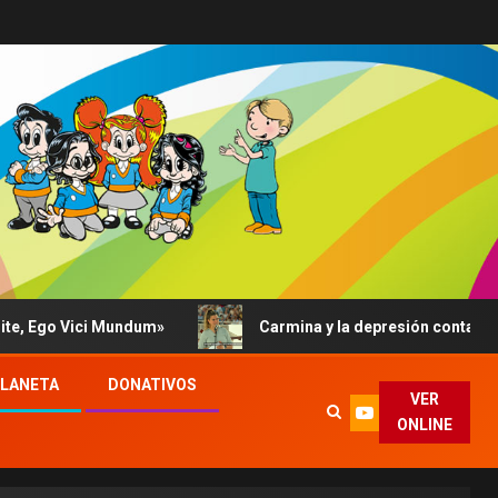
Ego Vici Mundum»
Carmina y la depresión contada al Pap
PLANETA
DONATIVOS
VER
ONLINE