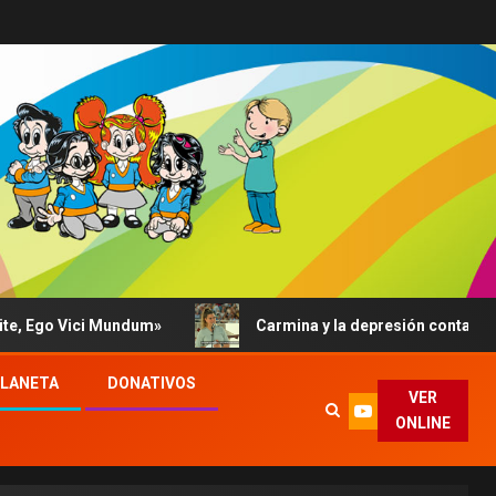
ici Mundum»
Carmina y la depresión contada al Papa: su 
PLANETA
DONATIVOS
VER
ONLINE