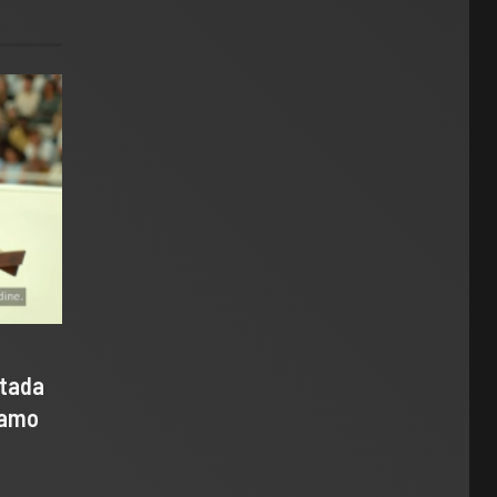
ntada
samo