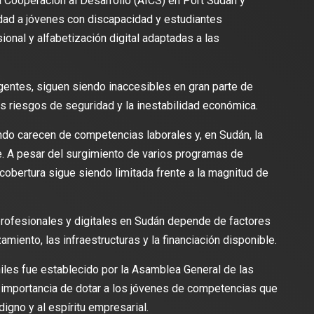
la Cooperación al Desarrollo (AICS) en Port Sudan y
dad a jóvenes con discapacidad y estudiantes
onal y alfabetización digital adaptadas a las
entes, siguen siendo inaccesibles en gran parte de
os riesgos de seguridad y la inestabilidad económica.
ndo carecen de competencias laborales y, en Sudán, la
e. A pesar del surgimiento de varios programas de
 cobertura sigue siendo limitada frente a la magnitud de
profesionales y digitales en Sudán depende de factores
miento, las infraestructuras y la financiación disponible.
iles fue establecido por la Asamblea General de las
 importancia de dotar a los jóvenes de competencias que
digno y al espíritu empresarial.