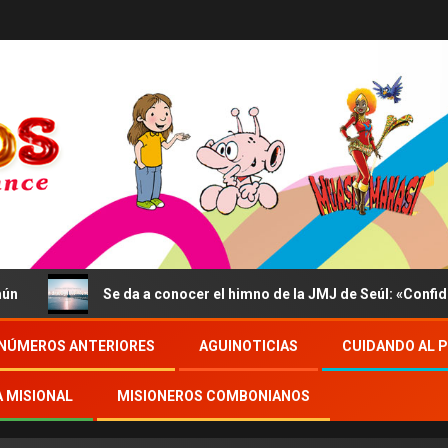
Se da a conocer el himno de la JMJ de Seúl: «Confidite, Ego V
NÚMEROS ANTERIORES
AGUINOTICIAS
CUIDANDO AL 
A MISIONAL
MISIONEROS COMBONIANOS