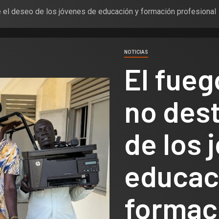
e el deseo de los jóvenes de educación y formación profesional
NOTICIAS
El fueg
no dest
de los 
educac
formac