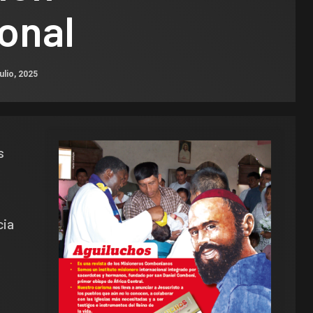
onal
ulio, 2025
s
cia