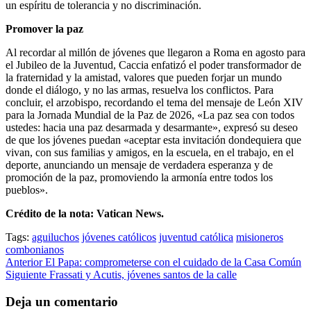
un espíritu de tolerancia y no discriminación.
Promover la paz
Al recordar al millón de jóvenes que llegaron a Roma en agosto para
el Jubileo de la Juventud, Caccia enfatizó el poder transformador de
la fraternidad y la amistad, valores que pueden forjar un mundo
donde el diálogo, y no las armas, resuelva los conflictos. Para
concluir, el arzobispo, recordando el tema del mensaje de León XIV
para la Jornada Mundial de la Paz de 2026, «La paz sea con todos
ustedes: hacia una paz desarmada y desarmante», expresó su deseo
de que los jóvenes puedan «aceptar esta invitación dondequiera que
vivan, con sus familias y amigos, en la escuela, en el trabajo, en el
deporte, anunciando un mensaje de verdadera esperanza y de
promoción de la paz, promoviendo la armonía entre todos los
pueblos».
Crédito de la nota: Vatican News.
Tags:
aguiluchos
jóvenes católicos
juventud católica
misioneros
combonianos
Post
Anterior
El Papa: comprometerse con el cuidado de la Casa Común
Siguiente
Frassati y Acutis, jóvenes santos de la calle
navigation
Deja un comentario