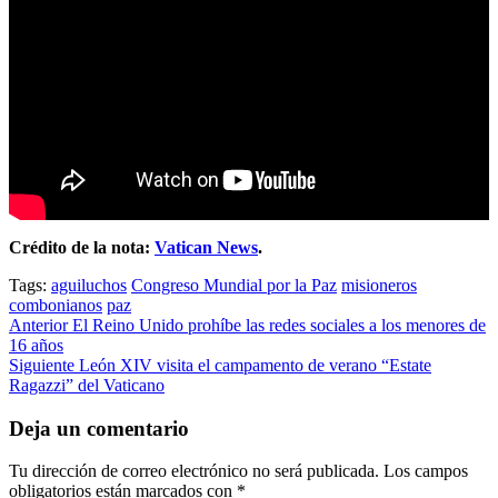
Crédito de la nota:
Vatican News
.
Tags:
aguiluchos
Congreso Mundial por la Paz
misioneros
combonianos
paz
Post
Anterior
El Reino Unido prohíbe las redes sociales a los menores de
16 años
navigation
Siguiente
León XIV visita el campamento de verano “Estate
Ragazzi” del Vaticano
Deja un comentario
Tu dirección de correo electrónico no será publicada.
Los campos
obligatorios están marcados con
*