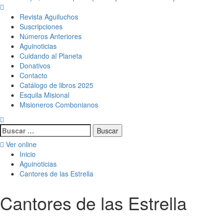
Menú
principal
Revista Aguiluchos
Suscripciones
Números Anteriores
Aguinoticias
Cuidando al Planeta
Donativos
Contacto
Catálogo de libros 2025
Esquila Misional
Misioneros Combonianos
Buscar:
Ver online
Inicio
Aguinoticias
Cantores de las Estrella
Cantores de las Estrella