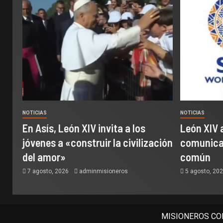
NOTICIAS
NOTICIAS
En Asís, León XIV invita a los
León XIV 
jóvenes a «construir la civilización
comunicac
del amor»
común
7 agosto, 2026
adminmisioneros
5 agosto, 20
MISIONEROS COM