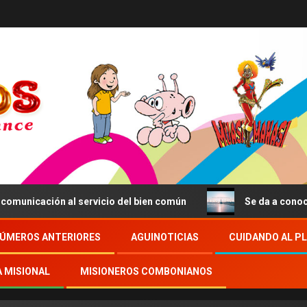
icación al servicio del bien común
Se da a conocer el 
ÚMEROS ANTERIORES
AGUINOTICIAS
CUIDANDO AL P
A MISIONAL
MISIONEROS COMBONIANOS