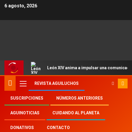
6 agosto, 2026
León XIV anima a impulsar una comunicació
REVISTA AGUILUCHOS
SUSCRIPCIONES
NÚMEROS ANTERIORES
Inicio
Aguinoticias
AGUINOTICIAS
CUIDANDO AL PLANETA
Domingo Mundial de las Misiones
DONATIVOS
CONTACTO