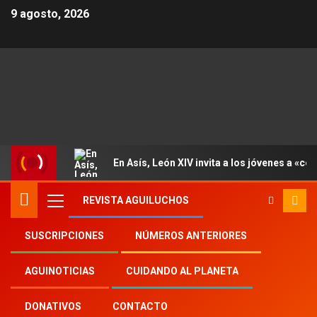
9 agosto, 2026
En Asís, León XIV invita a los jóvenes a «con
REVISTA AGUILUCHOS
SUSCRIPCIONES
NÚMEROS ANTERIORES
Inicio
Aguinoticias
Hijos de Haití
AGUINOTICIAS
CUIDANDO AL PLANETA
DONATIVOS
CONTACTO