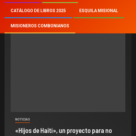
Hijos de Haití
CATÁLOGO DE LIBROS 2025
ESQUILA MISIONAL
MISIONEROS COMBONIANOS
NOTICIAS
«Hijos de Haití», un proyecto para no