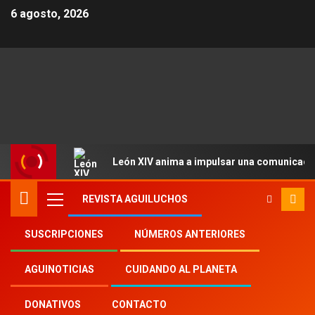
6 agosto, 2026
León XIV anima a impulsar una comunicació
REVISTA AGUILUCHOS
SUSCRIPCIONES
NÚMEROS ANTERIORES
Inicio
Aguinoticias
AGUINOTICIAS
CUIDANDO AL PLANETA
laicos misioneros combonianos
DONATIVOS
CONTACTO