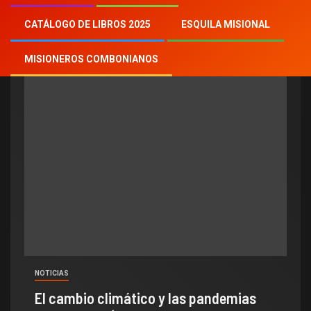
pandemia
CATÁLOGO DE LIBROS 2025
ESQUILA MISIONAL
MISIONEROS COMBONIANOS
NOTICIAS
El cambio climático y las pandemias