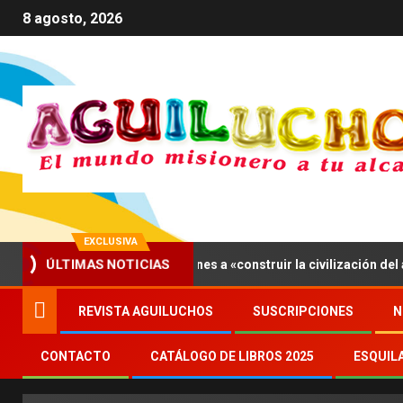
8 agosto, 2026
EXCLUSIVA
ís, León XIV invita a los jóvenes a «construir la civilización del amor
ÚLTIMAS NOTICIAS
REVISTA AGUILUCHOS
SUSCRIPCIONES
N
CONTACTO
CATÁLOGO DE LIBROS 2025
ESQUIL