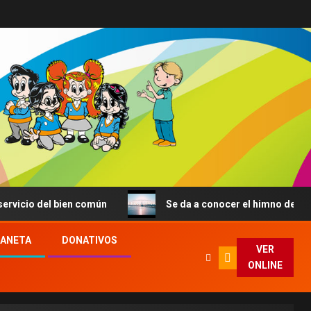
io del bien común
Se da a conocer el himno de la JMJ d
LANETA
DONATIVOS
VER
ONLINE