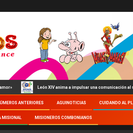
»
León XIV anima a impulsar una comunicación al servic
ÚMEROS ANTERIORES
AGUINOTICIAS
CUIDANDO AL P
A MISIONAL
MISIONEROS COMBONIANOS