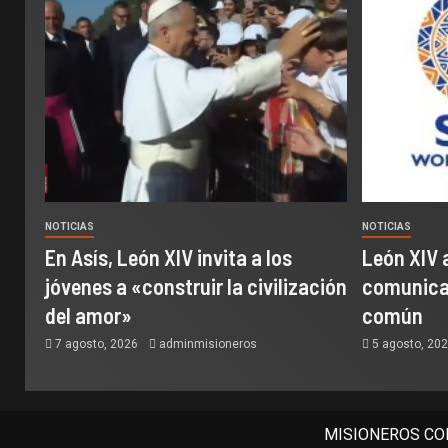
NOTICIAS
NOTICIAS
En Asís, León XIV invita a los
León XIV 
jóvenes a «construir la civilización
comunicac
del amor»
común
7 agosto, 2026
adminmisioneros
5 agosto, 20
MISIONEROS COM