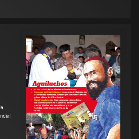
la
ndial