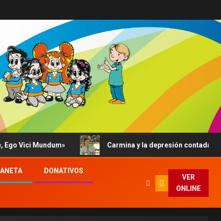
o Vici Mundum»
Carmina y la depresión contada al Papa: 
LANETA
DONATIVOS
VER
ONLINE