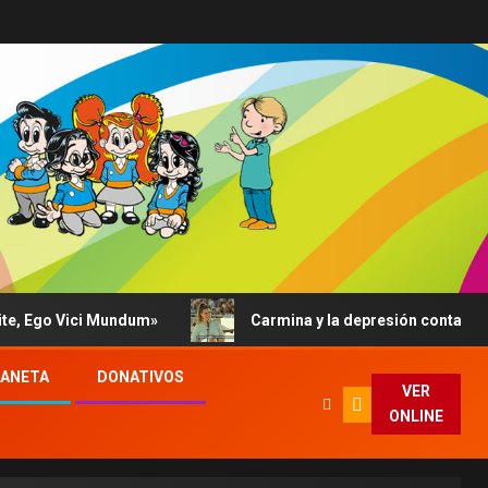
ci Mundum»
Carmina y la depresión contada al Papa: su 
LANETA
DONATIVOS
VER
ONLINE