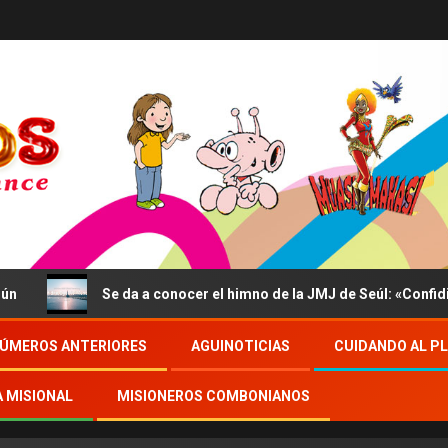
Se da a conocer el himno de la JMJ de Seúl: «Confidite, Ego Vi
ÚMEROS ANTERIORES
AGUINOTICIAS
CUIDANDO AL P
A MISIONAL
MISIONEROS COMBONIANOS