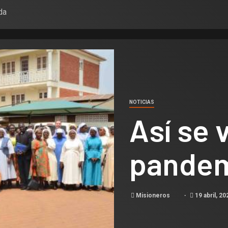
da
NOTICIAS
Así se v
pandem
Misioneros
19 abril, 20