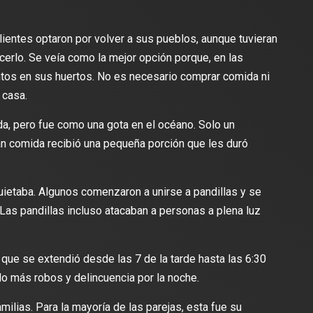
lientes optaron por volver a sus pueblos, aunque tuvieran
cerlo. Se veía como la mejor opción porque, en las
entos en sus huertos. No es necesario comprar comida ni
 casa.
ida, pero fue como una gota en el océano. Solo un
n comida recibió una pequeña porción que les duró
uietaba. Algunos comenzaron a unirse a pandillas y se
 Las pandillas incluso atacaban a personas a plena luz
ue se extendió desde las 7 de la tarde hasta las 6:30
ido más robos y delincuencia por la noche.
amilias. Para la mayoría de las parejas, esta fue su