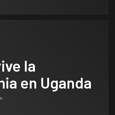
ive la
ia en Uganda
21