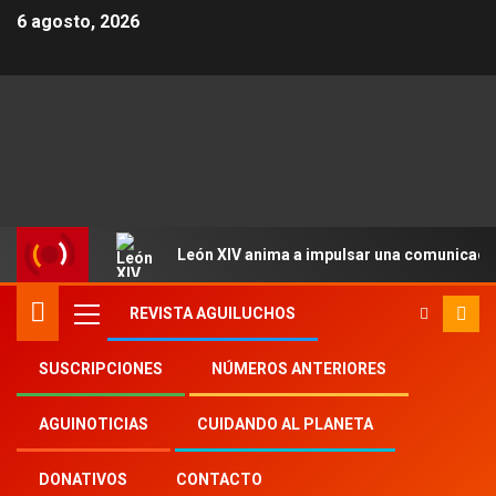
6 agosto, 2026
León XIV anima a impulsar una comunicació
REVISTA AGUILUCHOS
SUSCRIPCIONES
NÚMEROS ANTERIORES
Inicio
2022
th
6
AGUINOTICIAS
CUIDANDO AL PLANETA
El Papa narra en televisión los encuentros de
Jesús a través del arte
DONATIVOS
CONTACTO