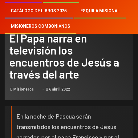
CATÁLOGO DE LIBROS 2025
ESQUILA MISIONAL
NOTICIAS
MISIONEROS COMBONIANOS
El Papa narra en
televisión los
encuentros de Jesús a
través del arte
Misioneros
6 abril, 2022
En la noche de Pascua serán
transmitidos los encuentros de Jesús
narrados por el papa Francisco y por el