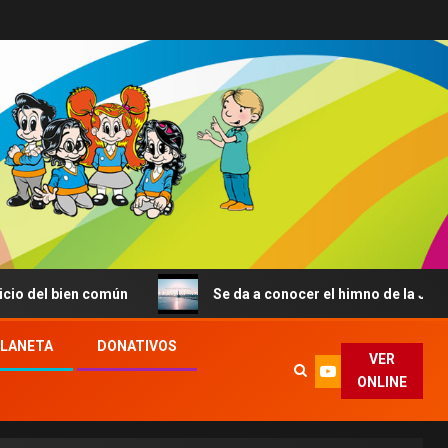
ien común
Se da a conocer el himno de la JMJ de Seúl: 
PLANETA
DONATIVOS
VER
ONLINE