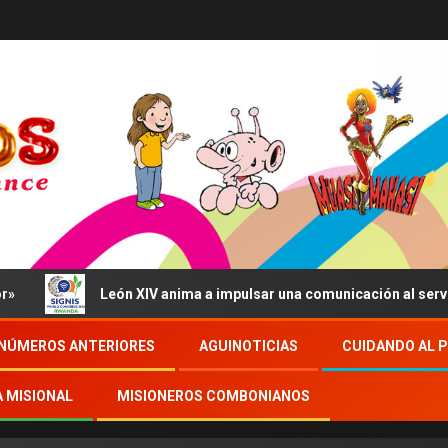
León XIV anima a impulsar una comunicación al servicio del b
NÚMEROS ANTERIORES
AGUINOTICIAS
CUIDANDO AL 
A MISIONAL
MISIONEROS COMBONIANOS