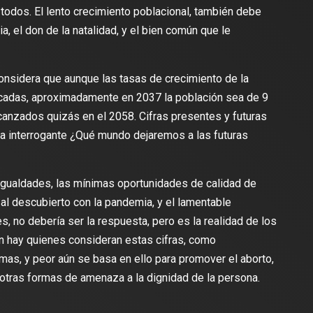
todos. El lento crecimiento poblacional, también debe
lia, el don de la natalidad, y el bien común que le
onsidera que aunque las tasas de crecimiento de la
écadas, aproximadamente en 2037 la población sea de 9
lcanzados quizás en el 2058. Cifras presentes y futuras
la interrogante ¿Qué mundo dejaremos a las futuras
igualdades, las mínimas oportunidades de calidad de
ó al descubierto con la pandemia, y el lamentable
s, no debería ser la respuesta, pero es la realidad de los
 hay quienes consideran estas cifras, como
as, y peor aún se basa en ello para promover el aborto,
 otras formas de amenaza a la dignidad de la persona.