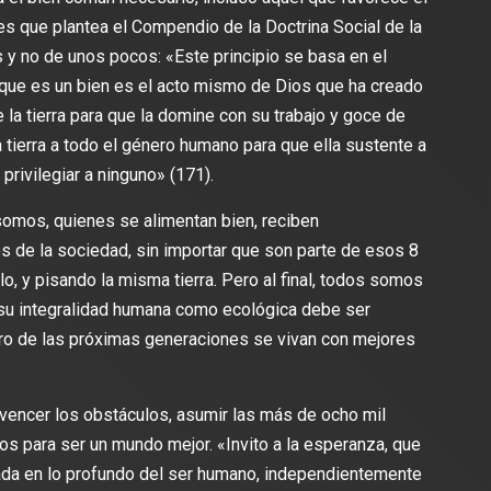
nes que plantea el Compendio de la Doctrina Social de la
s y no de unos pocos: «Este principio se basa en el
 que es un bien es el acto mismo de Dios que ha creado
 la tierra para que la domine con su trabajo y goce de
a tierra a todo el género humano para que ella sustente a
 privilegiar a ninguno» (171).
somos, quienes se alimentan bien, reciben
 de la sociedad, sin importar que son parte de esos 8
o, y pisando la misma tierra. Pero al final, todos somos
su integralidad humana como ecológica debe ser
uro de las próximas generaciones se vivan con mejores
encer los obstáculos, asumir las más de ocho mil
s para ser un mundo mejor. «Invito a la esperanza, que
zada en lo profundo del ser humano, independientemente