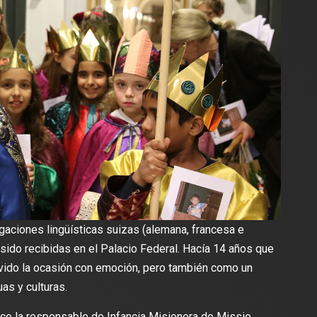
egaciones lingüísticas suizas (alemana, francesa e
n sido recibidas en el Palacio Federal. Hacía 14 años que
vivido la ocasión con emoción, pero también como un
as y culturas.
dice la responsable de Infancia Misionera de Missio