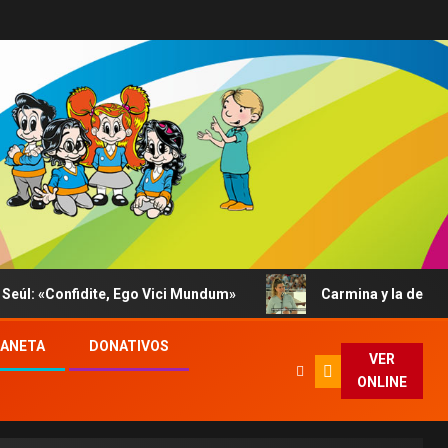
te, Ego Vici Mundum»
Carmina y la depresión contada al
LANETA
DONATIVOS
VER
ONLINE