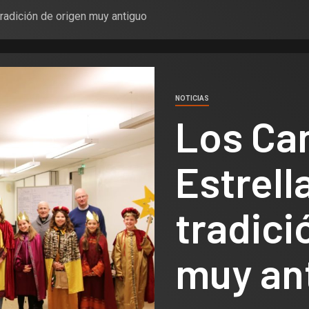
tradición de origen muy antiguo
NOTICIAS
Los Can
Estrell
tradici
muy an