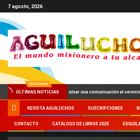
7 agosto, 2026
EXCLUSIVA
n XIV anima a impulsar una comunicación al servicio del bien comú
ÚLTIMAS NOTICIAS
REVISTA AGUILUCHOS
SUSCRIPCIONES
N
CONTACTO
CATÁLOGO DE LIBROS 2025
ESQUIL