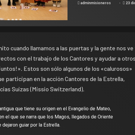
adminmisioneros
23 di
nito cuando llamamos a las puertas y la gente nos ve
ctos con el trabajo de los Cantores y ayudar a otro
 juntos!». Estos son sólo algunos de los «calurosos»
 participan en la acción Cantores de la Estrella,
cias Suizas (Missio Switzerland).
 antigua que tiene su origen en el Evangelio de Mateo,
en el que se narra que los Magos, llegados de Oriente
 dejaron guiar por la Estrella.