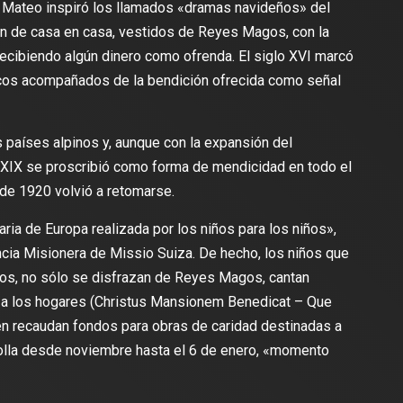
 Mateo inspiró los llamados «dramas navideños» del
an de casa en casa, vestidos de Reyes Magos, con la
 recibiendo algún dinero como ofrenda. El siglo XVI marcó
ncicos acompañados de la bendición ofrecida como señal
s países alpinos y, aunque con la expansión del
o XIX se proscribió como forma de mendicidad en todo el
 de 1920 volvió a retomarse.
ria de Europa realizada por los niños para los niños»,
ncia Misionera de Missio Suiza. De hecho, los niños que
ños, no sólo se disfrazan de Reyes Magos, cantan
 a los hogares (Christus Mansionem Benedicat – Que
én recaudan fondos para obras de caridad destinadas a
rolla desde noviembre hasta el 6 de enero, «momento