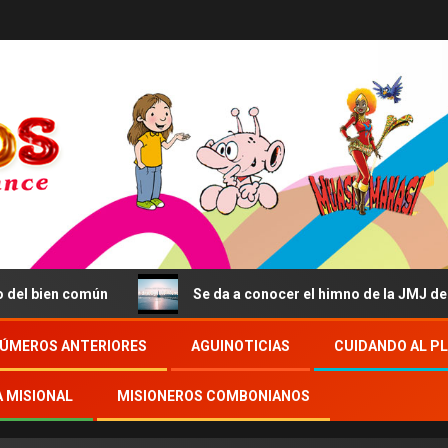
n
Se da a conocer el himno de la JMJ de Seúl: «Confidi
ÚMEROS ANTERIORES
AGUINOTICIAS
CUIDANDO AL P
A MISIONAL
MISIONEROS COMBONIANOS