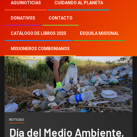
Inicio
2023
th
5
AGUINOTICIAS
CUIDANDO AL PLANETA
Día del Medio Ambiente, actuar ahora para
evitar ser sofocados por el plástico
DONATIVOS
CONTACTO
CATÁLOGO DE LIBROS 2025
ESQUILA MISIONAL
MISIONEROS COMBONIANOS
NOTICIAS
Día del Medio Ambiente,