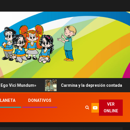
 Mundum»
Carmina y la depresión contada al Papa: su abr
PLANETA
DONATIVOS
VER
ONLINE