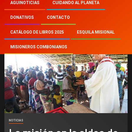
Inicio
2023
th
17
AGUINOTICIAS
CUIDANDO AL PLANETA
La misión en la aldea de los pigmeos
DONATIVOS
CONTACTO
CATÁLOGO DE LIBROS 2025
ESQUILA MISIONAL
MISIONEROS COMBONIANOS
NOTICIAS