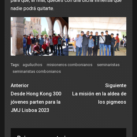
para que, al final, quedes con una dicha inmensa que
nadie podrá quitarte.
aguiluchos
misioneros combonianos
seminaristas
Tags:
seminaristas combonianos
Anterior
Siguiente
Desde Hong Kong 300
La misión en la aldea de
jóvenes parten para la
los pigmeos
JMJ Lisboa 2023