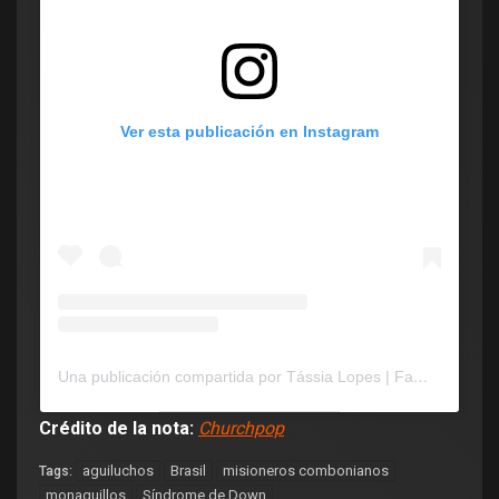
Ver esta publicación en Instagram
Una publicación compartida por Tássia Lopes | Família & Inclusão (@tassiaefamilia)
Crédito de la nota:
Churchpop
aguiluchos
Brasil
misioneros combonianos
Tags:
monaguillos
Síndrome de Down