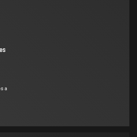
 es
es a