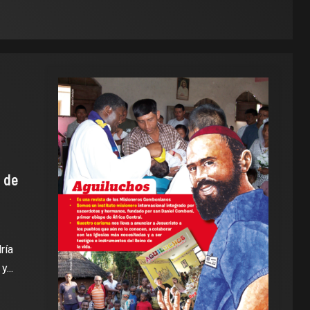
 de
ría
...