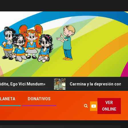
go Vici Mundum»
Carmina y la depresión contada al Papa
PLANETA
DONATIVOS
VER
ONLINE