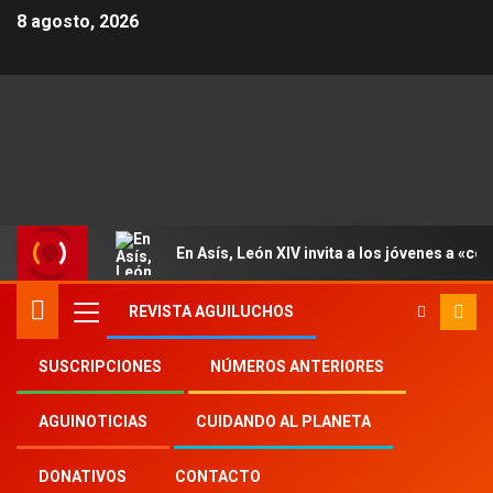
8 agosto, 2026
En Asís, León XIV invita a los jóvenes a «con
REVISTA AGUILUCHOS
SUSCRIPCIONES
NÚMEROS ANTERIORES
Inicio
Aguinoticias
Síndrome de Down
AGUINOTICIAS
CUIDANDO AL PLANETA
DONATIVOS
CONTACTO