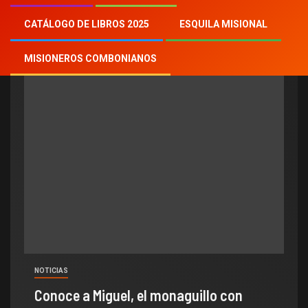
Síndrome de Down
CATÁLOGO DE LIBROS 2025
ESQUILA MISIONAL
MISIONEROS COMBONIANOS
NOTICIAS
Conoce a Miguel, el monaguillo con