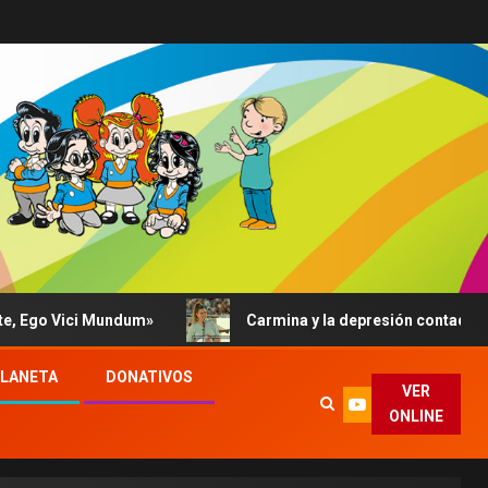
o Vici Mundum»
Carmina y la depresión contada al Papa:
PLANETA
DONATIVOS
VER
ONLINE