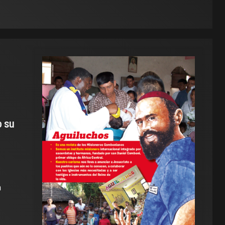
o su
n