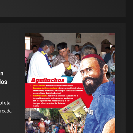
un
dos
rofeta
arcada