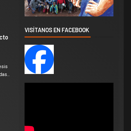
VISÍTANOS EN FACEBOOK
ecto
esis
as...