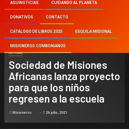
Inicio
2021
th
26
AGUINOTICIAS
CUIDANDO AL PLANETA
Sociedad de Misiones Africanas lanza
proyecto para que los niños regresen a la
DONATIVOS
CONTACTO
escuela
CATÁLOGO DE LIBROS 2025
ESQUILA MISIONAL
MISIONEROS COMBONIANOS
NOTICIAS
Sociedad de Misiones
Africanas lanza proyecto
para que los niños
regresen a la escuela
Misioneros
26 julio, 2021