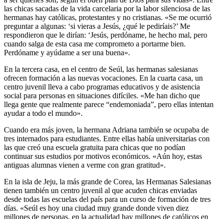
las chicas sacadas de la vida carcelaria por la labor silenciosa de las
hermanas hay católicas, protestantes y no cristianas. «Se me ocurrió
preguntar a algunas: ‘si vieras a Jesús, ¿qué le pediríais?’ Me
respondieron que le dirían: ‘Jesús, perdóname, he hecho mal, pero
cuando salga de esta casa me comprometo a portarme bien.
Perdóname y ayúdame a ser una buena».
En la tercera casa, en el centro de Seúl, las hermanas salesianas
ofrecen formación a las nuevas vocaciones. En la cuarta casa, un
centro juvenil lleva a cabo programas educativos y de asistencia
social para personas en situaciones difíciles. «Me han dicho que
llega gente que realmente parece “endemoniada”, pero ellas intentan
ayudar a todo el mundo».
Cuando era más joven, la hermana Adriana también se ocupaba de
tres internados para estudiantes. Entre ellas había universitarias con
las que creó una escuela gratuita para chicas que no podían
continuar sus estudios por motivos económicos. «Aún hoy, estas
antiguas alumnas vienen a verme con gran gratitud».
En la isla de Jeju, la más grande de Corea, las Hermanas Salesianas
tienen también un centro juvenil al que acuden chicas enviadas
desde todas las escuelas del país para un curso de formación de tres
días. «Seúl es hoy una ciudad muy grande donde viven diez
millones de personas, en la actualidad hay millones de católicos en