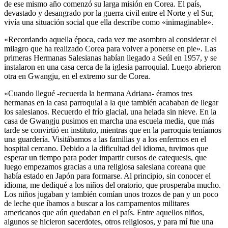
de ese mismo año comenzó su larga misión en Corea. El país,
devastado y desangrado por la guerra civil entre el Norte y el Sur,
vivía una situación social que ella describe como «inimaginable».
«Recordando aquella época, cada vez me asombro al considerar el
milagro que ha realizado Corea para volver a ponerse en pie». Las
primeras Hermanas Salesianas habían llegado a Seúl en 1957, y se
instalaron en una casa cerca de la iglesia parroquial. Luego abrieron
otra en Gwangju, en el extremo sur de Corea.
«Cuando llegué -recuerda la hermana Adriana- éramos tres
hermanas en la casa parroquial a la que también acababan de llegar
los salesianos. Recuerdo el frío glacial, una helada sin nieve. En la
casa de Gwangju pusimos en marcha una escuela media, que más
tarde se convirtió en instituto, mientras que en la parroquia teníamos
una guardería. Visitábamos a las familias y a los enfermos en el
hospital cercano. Debido a la dificultad del idioma, tuvimos que
esperar un tiempo para poder impartir cursos de catequesis, que
luego empezamos gracias a una religiosa salesiana coreana que
había estado en Japón para formarse. Al principio, sin conocer el
idioma, me dediqué a los niños del oratorio, que prosperaba mucho.
Los niños jugaban y también comían unos trozos de pan y un poco
de leche que íbamos a buscar a los campamentos militares
americanos que aún quedaban en el país. Entre aquellos niños,
algunos se hicieron sacerdotes, otros religiosos, y para mí fue una