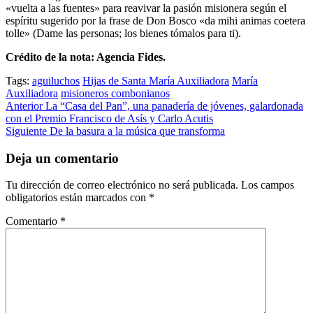
«vuelta a las fuentes» para reavivar la pasión misionera según el
espíritu sugerido por la frase de Don Bosco «da mihi animas coetera
tolle» (Dame las personas; los bienes tómalos para ti).
Crédito de la nota: Agencia Fides.
Tags:
aguiluchos
Hijas de Santa María Auxiliadora
María
Auxiliadora
misioneros combonianos
Post
Anterior
La “Casa del Pan”, una panadería de jóvenes, galardonada
con el Premio Francisco de Asís y Carlo Acutis
navigation
Siguiente
De la basura a la música que transforma
Deja un comentario
Tu dirección de correo electrónico no será publicada.
Los campos
obligatorios están marcados con
*
Comentario
*