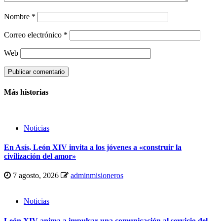
Nombre
*
Correo electrónico
*
Web
Más historias
Noticias
En Asís, León XIV invita a los jóvenes a «construir la
civilización del amor»
7 agosto, 2026
adminmisioneros
Noticias
León XIV anima a impulsar una comunicación al servicio del