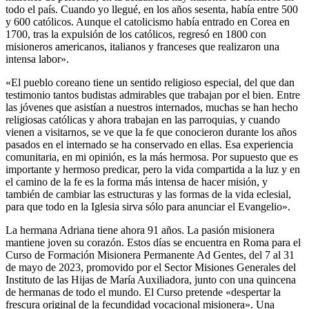
todo el país. Cuando yo llegué, en los años sesenta, había entre 500
y 600 católicos. Aunque el catolicismo había entrado en Corea en
1700, tras la expulsión de los católicos, regresó en 1800 con
misioneros americanos, italianos y franceses que realizaron una
intensa labor».
«El pueblo coreano tiene un sentido religioso especial, del que dan
testimonio tantos budistas admirables que trabajan por el bien. Entre
las jóvenes que asistían a nuestros internados, muchas se han hecho
religiosas católicas y ahora trabajan en las parroquias, y cuando
vienen a visitarnos, se ve que la fe que conocieron durante los años
pasados en el internado se ha conservado en ellas. Esa experiencia
comunitaria, en mi opinión, es la más hermosa. Por supuesto que es
importante y hermoso predicar, pero la vida compartida a la luz y en
el camino de la fe es la forma más intensa de hacer misión, y
también de cambiar las estructuras y las formas de la vida eclesial,
para que todo en la Iglesia sirva sólo para anunciar el Evangelio».
La hermana Adriana tiene ahora 91 años. La pasión misionera
mantiene joven su corazón. Estos días se encuentra en Roma para el
Curso de Formación Misionera Permanente Ad Gentes, del 7 al 31
de mayo de 2023, promovido por el Sector Misiones Generales del
Instituto de las Hijas de María Auxiliadora, junto con una quincena
de hermanas de todo el mundo. El Curso pretende «despertar la
frescura original de la fecundidad vocacional misionera». Una