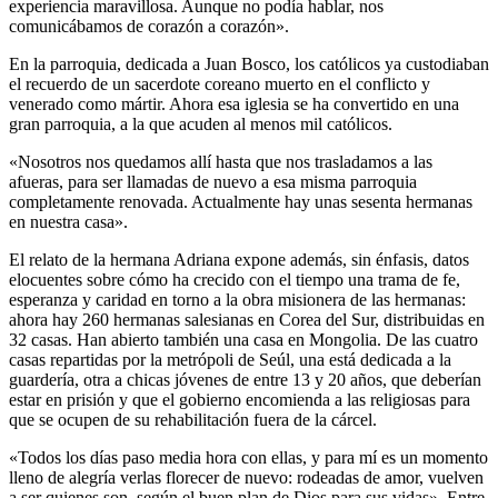
experiencia maravillosa. Aunque no podía hablar, nos
comunicábamos de corazón a corazón».
En la parroquia, dedicada a Juan Bosco, los católicos ya custodiaban
el recuerdo de un sacerdote coreano muerto en el conflicto y
venerado como mártir. Ahora esa iglesia se ha convertido en una
gran parroquia, a la que acuden al menos mil católicos.
«Nosotros nos quedamos allí hasta que nos trasladamos a las
afueras, para ser llamadas de nuevo a esa misma parroquia
completamente renovada. Actualmente hay unas sesenta hermanas
en nuestra casa».
El relato de la hermana Adriana expone además, sin énfasis, datos
elocuentes sobre cómo ha crecido con el tiempo una trama de fe,
esperanza y caridad en torno a la obra misionera de las hermanas:
ahora hay 260 hermanas salesianas en Corea del Sur, distribuidas en
32 casas. Han abierto también una casa en Mongolia. De las cuatro
casas repartidas por la metrópoli de Seúl, una está dedicada a la
guardería, otra a chicas jóvenes de entre 13 y 20 años, que deberían
estar en prisión y que el gobierno encomienda a las religiosas para
que se ocupen de su rehabilitación fuera de la cárcel.
«Todos los días paso media hora con ellas, y para mí es un momento
lleno de alegría verlas florecer de nuevo: rodeadas de amor, vuelven
a ser quienes son, según el buen plan de Dios para sus vidas». Entre