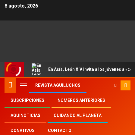
8 agosto, 2026
En Asís, León XIV invita a los jóvenes a «con
REVISTA AGUILUCHOS
SUSCRIPCIONES
NÚMEROS ANTERIORES
Inicio
2025
th
12
AGUINOTICIAS
CUIDANDO AL PLANETA
El misionero que enseñó a escribir a los
vietnamitas pobres
DONATIVOS
CONTACTO