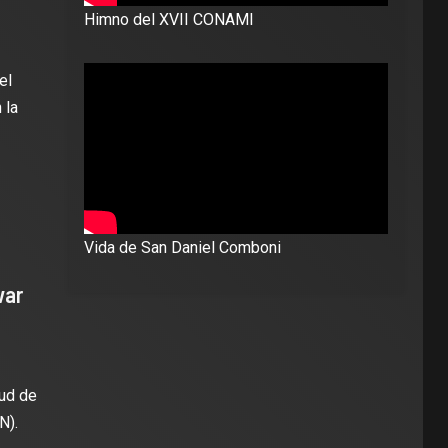
Himno del XVII CONAMI
el
 la
Vida de San Daniel Comboni
var
tud de
N).