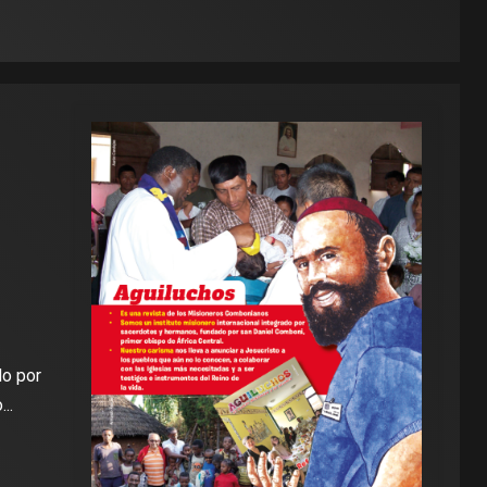
do por
..