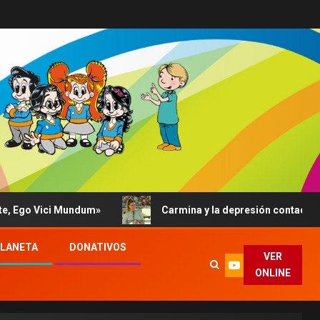
Vici Mundum»
Carmina y la depresión contada al Papa: su
PLANETA
DONATIVOS
VER
ONLINE