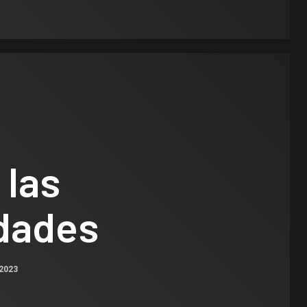
 las
dades
 2023