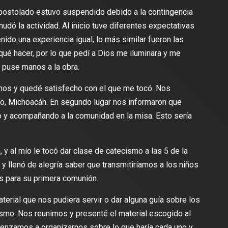
 apostolado estuvo suspendido debido a la contingencia
udó la actividad. Al inicio tuve diferentes expectativas
nido una experiencia igual, lo más similar fueron las
qué hacer, por lo que pedí a Dios me iluminara y me
 puse manos a la obra.
mos y quedé satisfecho con el que me tocó. Nos
o, Michoacán. En segundo lugar nos informaron que
o y acompañando a la comunidad en la misa. Esto sería
, y al mío le tocó dar clase de catecismo a las 5 de la
 y llenó de alegría saber que transmitiríamos a los niños
os para su primera comunión.
terial que nos pudiera servir o dar alguna guía sobre los
smo. Nos reunimos y presenté el material escogido al
menzamos a organizarnos sobre lo que haría cada uno y