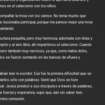
mos en el catecismo con los niños.
acompañar la misa con los cantos. No tenía mucho que
me ilusionaba participar, porque me parece mejor una misa
cantando.
tructura pequeña, pero muy hermosa, adornada con telas y
plio y al aire libre, ahí impartimos el catecismo. Cuando
pero también muy nervioso, ya que, como había dicho,
llos se fueron sentando en las bancas de afuera y
an leer ni escribir. Esa fue la primera dificultad que se
ñarles sólo con palabras. Sentí que Dios se hizo
ar: Jesús predicó a sus discípulos a través de palabras,
e fuerza y esperanza, supe que, aún sin saber leer,
imera comunión.