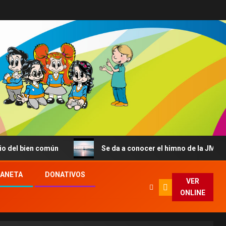
común
Se da a conocer el himno de la JMJ de Seúl: «Con
LANETA
DONATIVOS
VER
ONLINE